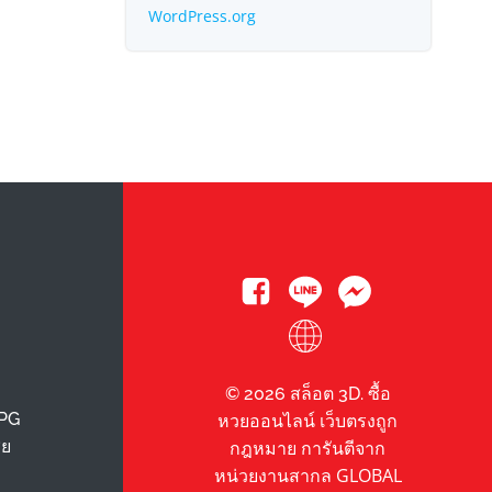
WordPress.org
© 2026 สล็อต 3D. ซื้อ
ตPG
หวยออนไลน์ เว็บตรงถูก
ีย
กฎหมาย การันตีจาก
GLOBAL
หน่วยงานสากล