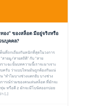
ลาทอง” ของสล็อต มีอยู่จริงหรือ
่วนบุคคล?
เด็นที่ถกเถียงกันหนักที่สุดในวงการ
 “สายมู/สายสถิติ” กับ “สาย
พราะฉะนั้นบทความนี้เราจะมาเจาะ
 แบบครับ ว่าแบบไหนมันถูกต้องกันแน่
ั่น “ทำไมบางช่วงแตกยับ บางช่วง
บการณ์ร่วมของคนเล่นสล็อต ที่มักจะ
3 ทุ่ม หรือตี 2 มักจะมีโบนัสออกบ่อย
า […]