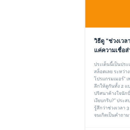
วิธีดู “ช่วงเว
แค่ความเชื่อส
ประเด็นนี้เป็นประ
สล็อตเลย ระหว่าง
โปรแกรมเมอร์” เ
ลึกให้ดูกันทั้ง 2
ปริศนาค้างใจนักป
เงียบกริบ?” ประส
รู้สึกว่าช่วงเวลา 
จนเกิดเป็นคำถามว่