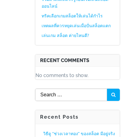
ออนไลน์
ทริคเลือกเกมสล็อตให้เล่นได้กำไร
เหตผลที่ควรหยุดเล่นเมื่อปั่นสล็อตแตก
เล่นเกม สล็อต ค่ายไหนดี?
RECENT COMMENTS
No comments to show.
Search
for:
Recent Posts
วิธีดู “ช่วงเวลาทอง” ของสล็อต มีอยู่จริง