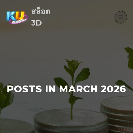
Skip
สล็อต
to
content
3D
POSTS IN MARCH 2026