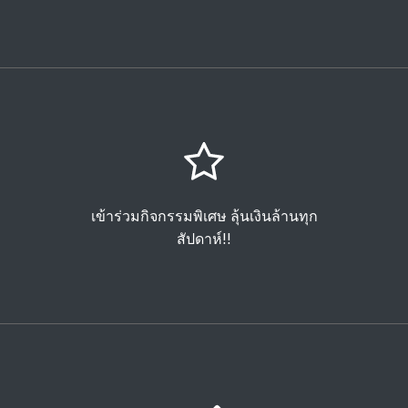
เข้าร่วมกิจกรรมพิเศษ ลุ้นเงินล้านทุก
สัปดาห์!!