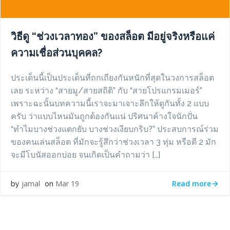
วิธีดู “ช่วงเวลาทอง” ของสล็อต มีอยู่จริงหรือแค่
ความเชื่อส่วนบุคคล?
ประเด็นนี้เป็นประเด็นที่ถกเถียงกันหนักที่สุดในวงการสล็อต
เลย ระหว่าง “สายมู/สายสถิติ” กับ “สายโปรแกรมเมอร์”
เพราะฉะนั้นบทความนี้เราจะมาเจาะลึกให้ดูกันทั้ง 2 แบบ
ครับ ว่าแบบไหนมันถูกต้องกันแน่ ปริศนาค้างใจนักปั่น
“ทำไมบางช่วงแตกยับ บางช่วงเงียบกริบ?” ประสบการณ์ร่วม
ของคนเล่นสล็อต ที่มักจะรู้สึกว่าช่วงเวลา 3 ทุ่ม หรือตี 2 มัก
จะมีโบนัสออกบ่อย จนเกิดเป็นคำถามว่า […]
Read more
jamal
Mar 19
by
on