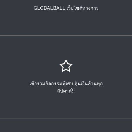
GLOBALBALL เว็บไซต์ทางการ
เข้าร่วมกิจกรรมพิเศษ ลุ้นเงินล้านทุก
สัปดาห์!!