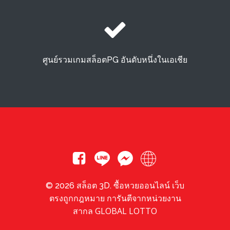
ศูนย์รวมเกมสล็อตPG อันดับหนึ่งในเอเชีย
© 2026 สล็อต 3D. ซื้อหวยออนไลน์ เว็บ
ตรงถูกกฎหมาย การันตีจากหน่วยงาน
GLOBAL LOTTO
สากล